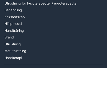
Utrustning för fysioterapeuter / ergoterapeuter
Behandling
Köksredskap
Hjälpmedel
Handträning
Brand
Utrustning
Mätutrustning
Handterapi
INFORMATION
Om oss
Levering
Hjälp & kontakt
Köpvillkor