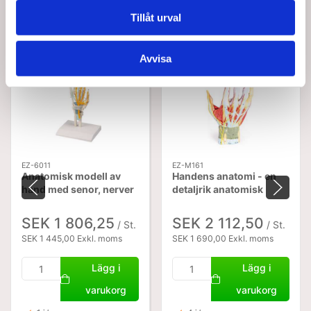
Köptes tillsammans med denna produkt
Tillåt urval
Avvisa
EZ-6011
EZ-M161
Anatomisk modell av
Handens anatomi - en
hand med senor, nerver
detaljrik anatomisk
och karpaltunnel
modell
SEK 1 806,25
SEK 2 112,50
/ St.
/ St.
SEK 1 445,00 Exkl. moms
SEK 1 690,00 Exkl. moms
Lägg i
Lägg i
varukorg
varukorg