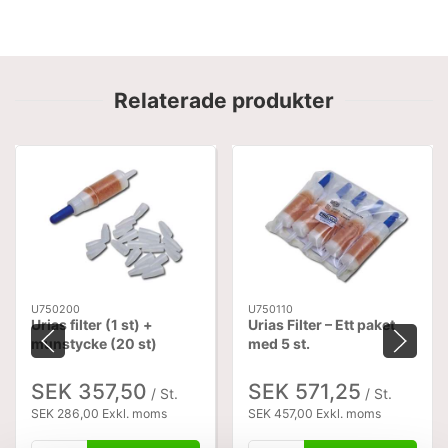
Relaterade produkter
U750200
U750110
Urias filter (1 st) +
Urias Filter – Ett paket
munstycke (20 st)
med 5 st.
SEK 357,50
SEK 571,25
/ St.
/ St.
SEK 286,00 Exkl. moms
SEK 457,00 Exkl. moms