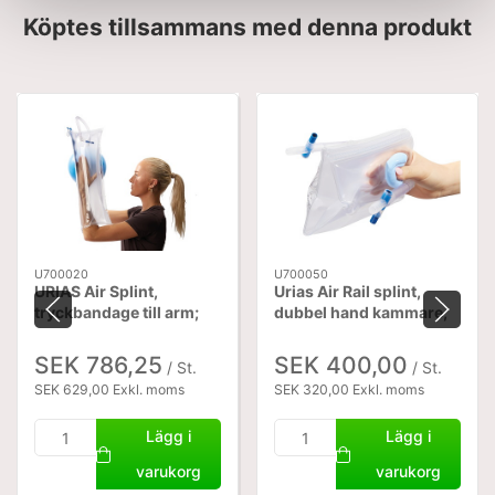
Köptes tillsammans med denna produkt
U700020
U700050
URIAS Air Splint,
Urias Air Rail splint,
tryckbandage till arm;
dubbel hand kammare,
70 cm
20 cm.
SEK 786,25
SEK 400,00
/ St.
/ St.
SEK 629,00 Exkl. moms
SEK 320,00 Exkl. moms
Lägg i
Lägg i
varukorg
varukorg