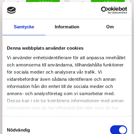
Lägg i
Lägg i
varukorg
varukorg
10 i lager
5 i lager
Samtycke
Information
Om
Denna webbplats använder cookies
Vi använder enhetsidentifierare för att anpassa innehållet
och annonserna till användarna, tillhandahålla funktioner
för sociala medier och analysera vår trafik. Vi
vidarebefordrar även sådana identifierare och annan
Bästsäljare i Armbandage från Urias
information från din enhet till de sociala medier och
annons- och analysföretag som vi samarbetar med.
Dessa kan i sin tur kombinera informationen med annan
information som du har tillhandahållit eller som de har
samlat in när du har använt deras tjänster.
Samtyckesval
Nödvändig