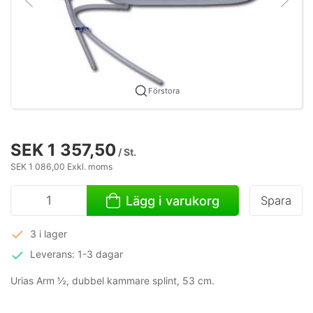
Förstora
SEK 1 357,50
/ St.
SEK 1 086,00 Exkl. moms
Lägg i varukorg
Spara
3 i lager
Leverans: 1-3 dagar
Urias Arm ½, dubbel kammare splint, 53 cm.