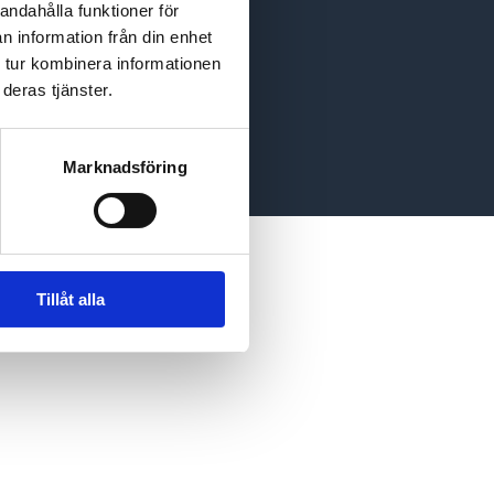
andahålla funktioner för
Levering
n information från din enhet
Hjälp & kontakt
 tur kombinera informationen
Köpvillkor
deras tjänster.
Marknadsföring
Tillåt alla