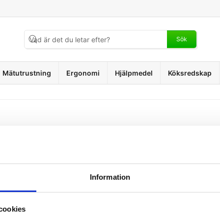
Sök
Mätutrustning
Ergonomi
Hjälpmedel
Köksredskap
Information
KATALOG
cookies
Ergonomi
Handträning