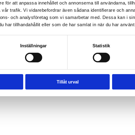
e för att anpassa innehållet och annonserna till användarna, tillh
Utrustning för fysioterapeuter
Brand
vår trafik. Vi vidarebefordrar även sådana identifierare och anna
/ ergoterapeuter
Utrustning
nnons- och analysföretag som vi samarbetar med. Dessa kan i sin
Behandling
Mätutrustning
har tillhandahållit eller som de har samlat in när du har använt 
Köksredskap
Handterapi
Hjälpmedel
Inställningar
Statistik
Tillåt urval