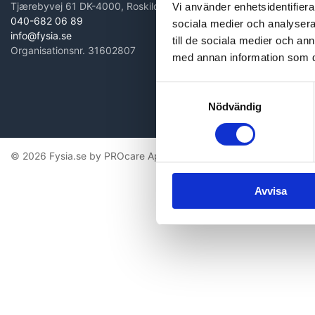
Tjærebyvej 61 DK-4000, Roskilde
Vi använder enhetsidentifierar
040-682 06 89
sociala medier och analysera 
info@fysia.se
till de sociala medier och a
Organisationsnr. 31602807
med annan information som du 
Samtyckesval
Nödvändig
© 2026 Fysia.se by PROcare ApS Alla rättigheter förbehålles
Avvisa