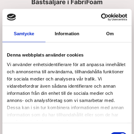
Bästsäljare i FabriFoam
Samtycke
Information
Om
Denna webbplats använder cookies
Vi använder enhetsidentifierare för att anpassa innehållet
NC20092-2
NC20092-3
och annonserna till användarna, tillhandahålla funktioner
FabriFoam Nustim
FabriFoam Nustim
för sociala medier och analysera vår trafik. Vi
Omslag 6,4 x 91cm (3
Omslag, 6,4 x 122 cm
st)
(3st)
vidarebefordrar även sådana identifierare och annan
SEK 455,00
SEK 973,75
information från din enhet till de sociala medier och
/ St.
/ St.
annons- och analysföretag som vi samarbetar med.
SEK 364,00 Exkl. moms
SEK 779,00 Exkl. moms
Dessa kan i sin tur kombinera informationen med annan
Lägg i
Lägg i
information som du har tillhandahållit eller som de har
samlat in när du har använt deras tjänster.
varukorg
varukorg
Samtyckesval
5 i lager
Ej i lager