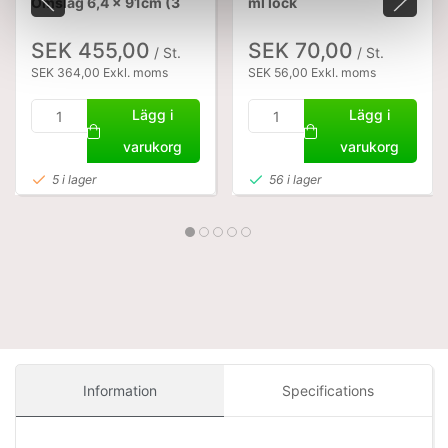
Omslag 6,4 x 91cm (3
ml lock
st)
SEK 455,00
SEK 70,00
/ St.
/ St.
SEK 364,00 Exkl. moms
SEK 56,00 Exkl. moms
Lägg i
Lägg i
varukorg
varukorg
5 i lager
56 i lager
Information
Specifications