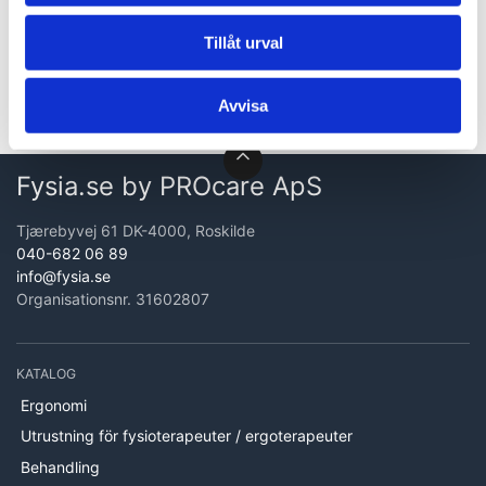
Du kan välja mellan följande färgkombinationer: blå / röd,
Tillåt urval
grön / gul och svart / grå.
Den uppmätta tjockleken är 2 cm.
Avvisa
Fysia.se by PROcare ApS
Tjærebyvej 61 DK-4000, Roskilde
040-682 06 89
info@fysia.se
Organisationsnr. 31602807
KATALOG
Ergonomi
Utrustning för fysioterapeuter / ergoterapeuter
Behandling