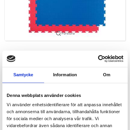
Förstora
SEK 712,50
/ St.
SEK 570,00 Exkl. moms
Samtycke
Information
Om
Lägg i varukorg
Spara
Ej i lager
Denna webbplats använder cookies
Vi använder enhetsidentifierare för att anpassa innehållet
och annonserna till användarna, tillhandahålla funktioner
SportsMat Profi, 100 x 100 x 2cm, blå / röd
för sociala medier och analysera vår trafik. Vi
vidarebefordrar även sådana identifierare och annan