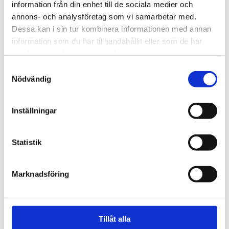
information från din enhet till de sociala medier och
annons- och analysföretag som vi samarbetar med.
Dessa kan i sin tur kombinera informationen med annan
information som du har tillhandahållit eller som de har
samlat in när du har använt deras tjänster.
Mer information
Samtyckesval
Nödvändig
Inställningar
Statistik
Information
Specifications
Marknadsföring
SportsMat Profi, 100 x 100 x 2 cm, blå / röd.
SportsMat Profi har ingen "framsida eller baksida", den är
användbar på bägge sidoroch monteras i form av ett
Tillåt alla
pusselsystem.