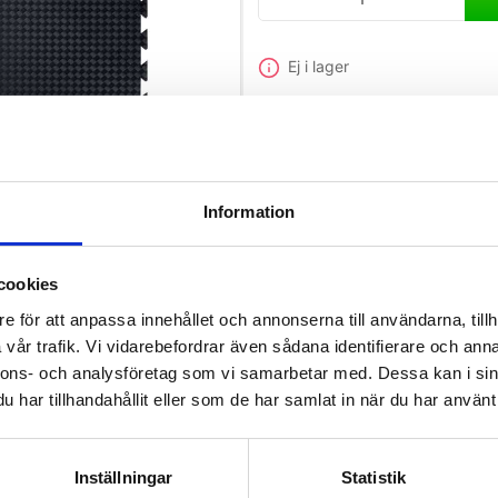
Ej i lager
SportsMat Profi, 100 x 100 x 2cm
Information
cookies
e för att anpassa innehållet och annonserna till användarna, tillh
vår trafik. Vi vidarebefordrar även sådana identifierare och anna
nnons- och analysföretag som vi samarbetar med. Dessa kan i sin
har tillhandahållit eller som de har samlat in när du har använt 
Inställningar
Statistik