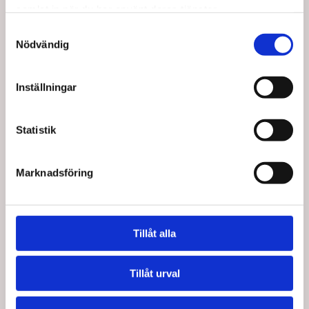
Spara upp till 20%
Spara upp till 20%
samlat in när du har använt deras tjänster.
Samtyckesval
Nödvändig
Inställningar
BL12-1000
goniometer-360-grader-30cm-
fra-baseline-vari
Baseline Goniometer
Goniometer - 360
360 grader 30 cm
grader 30cm - Från
Statistik
Standard försäljningspris SEK
Baseline
Standard försäljningspris SEK
142,50
142,50
SEK 114,00
/
Från
SEK 114,00
Marknadsföring
Från
St.
SEK 91,20 Exkl. moms
SEK 91,20 Exkl. moms
Lägg i
Visa varianter
varukorg
Tillåt alla
52 i lager
Tillåt urval