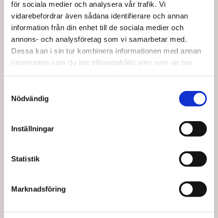
SEK 71,25
57,50
för sociala medier och analysera vår trafik. Vi
/ St.
SEK 28,75
/ St.
vidarebefordrar även sådana identifierare och annan
Från
SEK 57,00 Exkl. moms
SEK 23,00 Exkl. moms
information från din enhet till de sociala medier och
Lägg i
Lägg i
annons- och analysföretag som vi samarbetar med.
Dessa kan i sin tur kombinera informationen med annan
varukorg
varukorg
information som du har tillhandahållit eller som de har
+100 i lager
34 i lager
samlat in när du har använt deras tjänster.
Samtyckesval
Nödvändig
Inställningar
Statistik
Köptes tillsammans med denna produkt
Marknadsföring
Spara upp till 35%
Spara upp till 35%