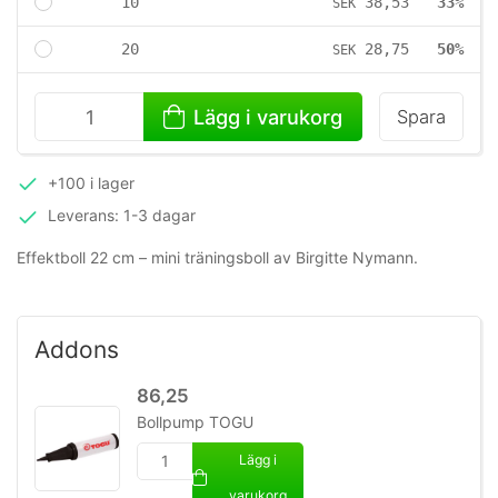
10
38,53
33%
SEK
20
28,75
50%
SEK
Lägg i varukorg
Spara
+100 i lager
Leverans: 1-3 dagar
Effektboll 22 cm – mini träningsboll av Birgitte Nymann.
Addons
86,25
Bollpump TOGU
Lägg i
varukorg