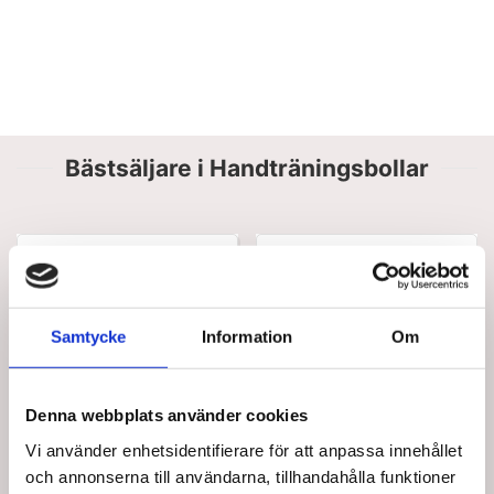
Bästsäljare i Handträningsbollar
Spara upp till 50%
Samtycke
Information
Om
Denna webbplats använder cookies
EF23
464105
Effekt Bold 22 cm -
TOGU Anti-Stress Boll,
Vi använder enhetsidentifierare för att anpassa innehållet
träningsboll i
6.5 cm, antracit.
miniformat
och annonserna till användarna, tillhandahålla funktioner
Standard försäljningspris SEK