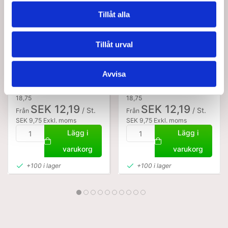
Tillåt alla
Tillåt urval
25020
25025
Runt träningsband, Blå,
Runt träningsband,
Avvisa
250 x 20 mm
latex, svart, 250/30mm.
Standard försäljningspris SEK
Standard försäljningspris SEK
18,75
18,75
SEK 12,19
SEK 12,19
/ St.
/ St.
Från
Från
SEK 9,75 Exkl. moms
SEK 9,75 Exkl. moms
Lägg i
Lägg i
varukorg
varukorg
+100 i lager
+100 i lager