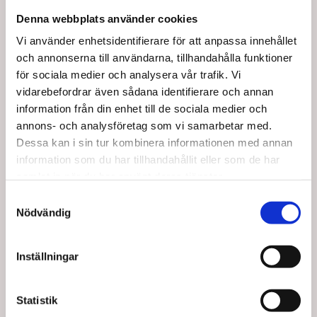
Denna webbplats använder cookies
Vi använder enhetsidentifierare för att anpassa innehållet
och annonserna till användarna, tillhandahålla funktioner
för sociala medier och analysera vår trafik. Vi
vidarebefordrar även sådana identifierare och annan
NC35244
information från din enhet till de sociala medier och
Sure Fit Tallrikskant,
annons- och analysföretag som vi samarbetar med.
Transparent.
Dessa kan i sin tur kombinera informationen med annan
information som du har tillhandahållit eller som de har
SEK 186,25
/ St.
samlat in när du har använt deras tjänster.
SEK 149,00 Exkl. moms
Samtyckesval
Lägg i
Nödvändig
varukorg
7 i lager
Inställningar
Statistik