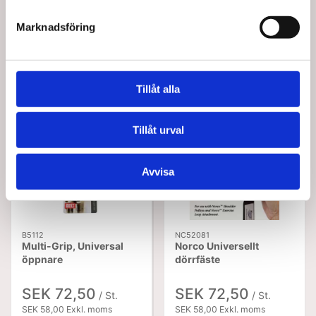
Marknadsföring
Köptes tillsammans med denna produkt
Tillåt alla
Tillåt urval
Avvisa
B5112
NC52081
Multi-Grip, Universal
Norco Universellt
öppnare
dörrfäste
SEK 72,50
SEK 72,50
/ St.
/ St.
SEK 58,00 Exkl. moms
SEK 58,00 Exkl. moms