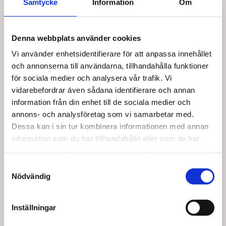
Samtycke
Information
Om
Denna webbplats använder cookies
Vi använder enhetsidentifierare för att anpassa innehållet
och annonserna till användarna, tillhandahålla funktioner
för sociala medier och analysera vår trafik. Vi
vidarebefordrar även sådana identifierare och annan
19009
19010
Måttband Rollfix
Måttband Rollfix 1,5 m
information från din enhet till de sociala medier och
utan krok
annons- och analysföretag som vi samarbetar med.
Dessa kan i sin tur kombinera informationen med annan
SEK 107,50
SEK 90,00
/ St.
/ St.
information som du har tillhandahållit eller som de har
SEK 86,00 Exkl. moms
SEK 72,00 Exkl. moms
samlat in när du har använt deras tjänster.
Lägg i
Lägg i
Samtyckesval
Nödvändig
varukorg
varukorg
+100 i lager
29 i lager
Inställningar