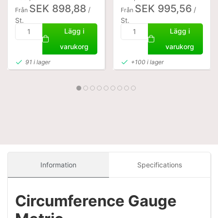
SEK 898,88
SEK 995,56
/
/
Från
Från
St.
St.
SEK 719,10 Exkl. moms
SEK 796,45 Exkl. moms
Lägg i
Lägg i
varukorg
varukorg
91 i lager
+100 i lager
Information
Specifications
Circumference Gauge