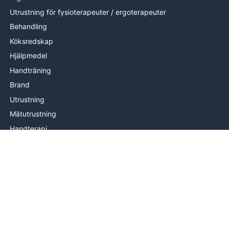
Utrustning för fysioterapeuter / ergoterapeuter
Behandling
Köksredskap
Hjälpmedel
Handträning
Brand
Utrustning
Mätutrustning
Handterapi
INFORMATION
Om oss
Levering
Hjälp & kontakt
Köpvillkor