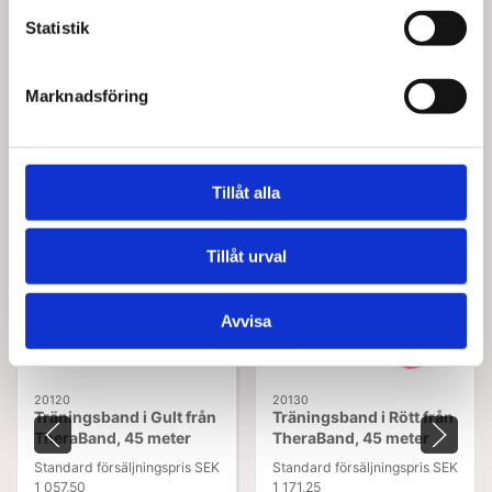
Statistik
Marknadsföring
Köptes tillsammans med denna produkt
Tillåt alla
Spara upp till 15%
Tillåt urval
Spara upp till 15%
Avvisa
20120
20130
Träningsband i Gult från
Träningsband i Rött från
TheraBand, 45 meter
TheraBand, 45 meter
Standard försäljningspris SEK
Standard försäljningspris SEK
1 057,50
1 171,25