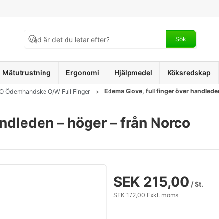
Sök
Mätutrustning
Ergonomi
Hjälpmedel
Köksredskap
Edema Glove, full finger över handlede
 Ödemhandske O/W Full Finger
andleden – höger – från Norco
SEK 215,00
/ St.
SEK 172,00 Exkl. moms