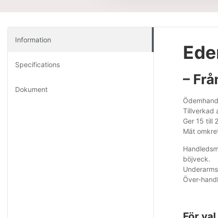
Information
Ede
Specifications
– Frå
Dokument
Ödemhands
Tillverkad
Ger 15 til
Mät omkret
Handledsmo
böjveck.
Underarmsm
Över-handle
För va