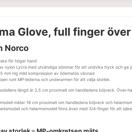
ma Glove, full finger öve
n Norco
ke för höger hand
 av nylon Lycra med utvändiga sömmar för att undvika tryck och ge 
l 25 mm Hg mild kompression av ödematös vävnad
sen runt MP-lederna och underarmen för att välja storlek.
dellens längd är 2,5 cm proximalt om handledens böjveck. Över-h
odell mäter 18 cm proximalt om handledens böjveck och helarmsm
dsmodell och helarmsmodell finns även med 3/4-finger för att säkerstä
l av storlek – MP-omkretsen mäts.