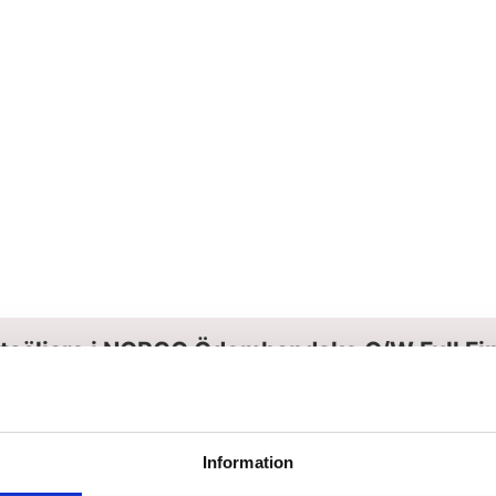
tsäljare i NORCO Ödemhandske O/W Full Fi
Information