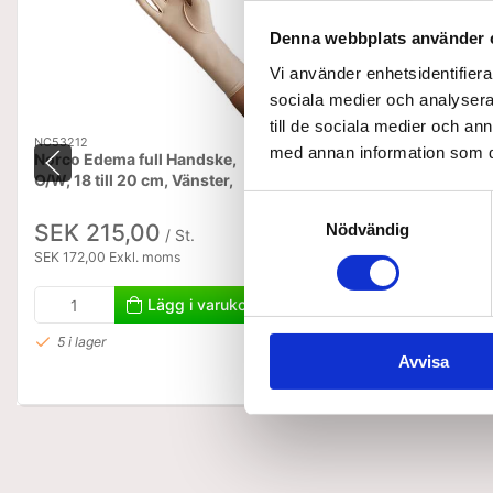
Denna webbplats använder 
Vi använder enhetsidentifierar
sociala medier och analysera 
till de sociala medier och a
NC53212
edema-glove-full-finger-vens
med annan information som du 
norco-var
Norco Edema full Handske,
Edema Glove, full fing
O/W, 18 till 20 cm, Vänster,
handleden – vänster –
Liten.
Samtyckesval
Norco
SEK 215,00
Nödvändig
/ St.
SEK 215,00
SEK 172,00 Exkl. moms
SEK 172,00 Exkl. moms
Lägg i varukorg
Visa varian
5 i lager
Avvisa