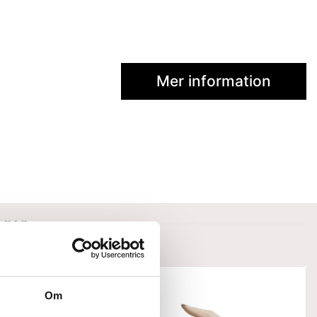
Mer information
nger
Om