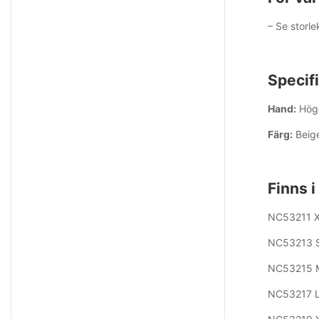
– Se storl
Specifi
Hand:
Hög
Färg:
Beig
Finns i
NC53211 X-
NC53213 Sm
NC53215 Me
NC53217 La