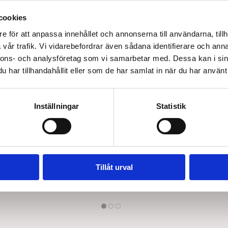
cookies
e för att anpassa innehållet och annonserna till användarna, tillh
vår trafik. Vi vidarebefordrar även sådana identifierare och anna
nnons- och analysföretag som vi samarbetar med. Dessa kan i sin
tre-fra-
NC53214
NC53213
har tillhandahållit eller som de har samlat in när du har använt 
Norco Edema full Handske,
Norco Ede
er över
O/W, 18 till 20 cm, Vänster,
O/W, 18 ti
 från
Medium.
SEK 215,00
SEK 2
Inställningar
Statistik
/ St.
SEK 172,00 Exkl. moms
SEK 172,00
Lägg i varukorg
ter
31 i lager
26 i lag
Tillåt urval