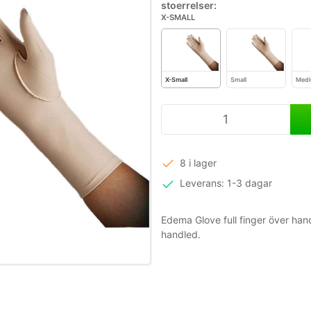
stoerrelser:
X-SMALL
X-Small
Small
Med
8 i lager
Leverans: 1-3 dagar
Edema Glove full finger över h
handled.