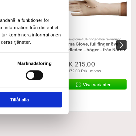
andahålla funktioner för
n information från din enhet
 tur kombinera informationen
edema-glove-full-finger-hoejre-variant
deras tjänster.
ma full handske,
Edema Glove, full finger över
ll 20 cm, Höger, Liten.
handleden – höger – från Norco
15,00
SEK 215,00
Marknadsföring
/ St.
 Exkl. moms
SEK 172,00 Exkl. moms
Lägg i varukorg
Visa varianter
er
Tillåt alla