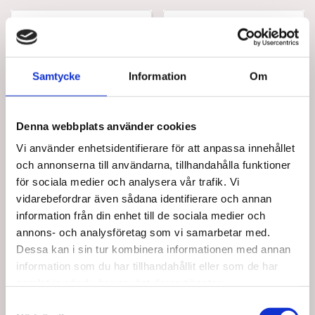
Samtycke
Information
Om
Denna webbplats använder cookies
NC82630-7
NC82630-3
Nylatex Wrap 10 x
Nylatex Omslag 6,5 X
Vi använder enhetsidentifierare för att anpassa innehållet
122cm (3 st)
91cm (3 st)
och annonserna till användarna, tillhandahålla funktioner
SEK 1 071,25
SEK 642,50
för sociala medier och analysera vår trafik. Vi
/ St.
/ St.
vidarebefordrar även sådana identifierare och annan
SEK 857,00 Exkl. moms
SEK 514,00 Exkl. moms
information från din enhet till de sociala medier och
Lägg i
Lägg i
annons- och analysföretag som vi samarbetar med.
Dessa kan i sin tur kombinera informationen med annan
varukorg
varukorg
information som du har tillhandahållit eller som de har
8 i lager
5 i lager
samlat in när du har använt deras tjänster.
Samtyckesval