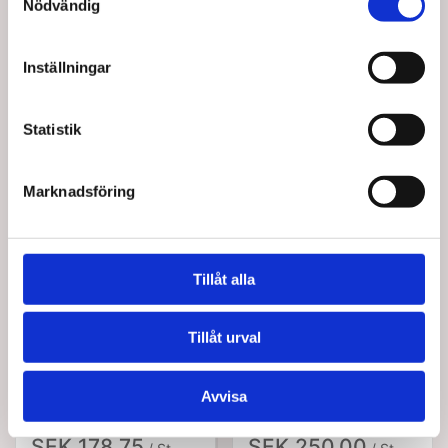
Nödvändig
Inställningar
Statistik
Köptes tillsammans med denna produkt
Marknadsföring
Tillåt alla
Tillåt urval
15154
15155
TheraBand High
TheraBand High
Avvisa
Resistance Band light.
Resistance Band
Medium
SEK 178,75
SEK 250,00