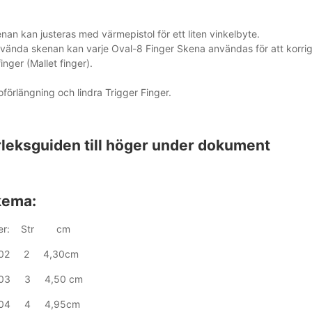
an kan justeras med värmepistol för ett liten vinkelbyte.
vända skenan kan varje Oval-8 Finger Skena användas för att korrig
nger (Mallet finger).
förlängning och lindra Trigger Finger.
rleksguiden till höger under dokument
kema:
mer: Str cm
-02 2 4,30cm
-03 3 4,50 cm
-04 4 4,95cm