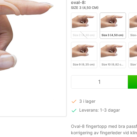
oval-8:
SIZE 3 (4,50 CM)
Size 2 (4,30 cm)
Size 3 (4,50 cm)
Size
Size 9 (6,35 cm)
Size 10 (6,82 cm)
Size 
3 i lager
Leverans: 1-3 dagar
Oval-8 fingertopp med bra passfo
korrigering av fingerleder vid kli