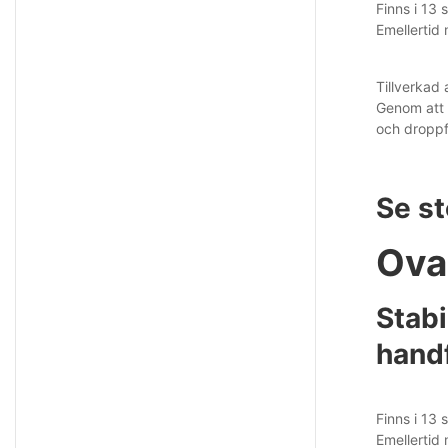
Finns i 13 
Emellertid 
Tillverkad
Genom att 
och droppfi
Se s
Ova
Stabi
hand
Finns i 13 
Emellertid 