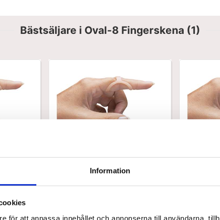
Bästsäljare i Oval-8 Fingerskena (1)
NC58751-10
NC58751-07
Oval-8 fingerskena, storlek 10
Oval-8 fin
Information
SEK 215,00
SEK 2
/ St.
cookies
SEK 172,00 Exkl. moms
SEK 172,00
e för att anpassa innehållet och annonserna till användarna, tillh