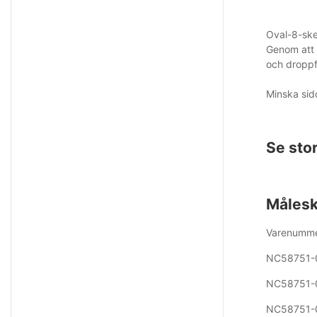
Oval-8-sken
Genom att 
och droppfi
Minska sido
Se sto
Måles
Varenum
NC58751
NC58751
NC58751