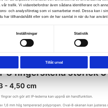
vår trafik. Vi vidarebefordrar även sådana identifierare och anna
Lägg i varukorg
ter
nnons- och analysföretag som vi samarbetar med. Dessa kan i sin
3 i lager
7 i lager
har tillhandahållit eller som de har samlat in när du har använt 
Inställningar
Statistik
Tillåt urval
l-8 fingerskena storlek 3
 3 - 4,50 cm
r fingrar och gör att IP-lederna kan uppnå sin handfunktion.
 av 1,6 mm hög tempererad polypropen. Oval-8-skenan kan justeras me