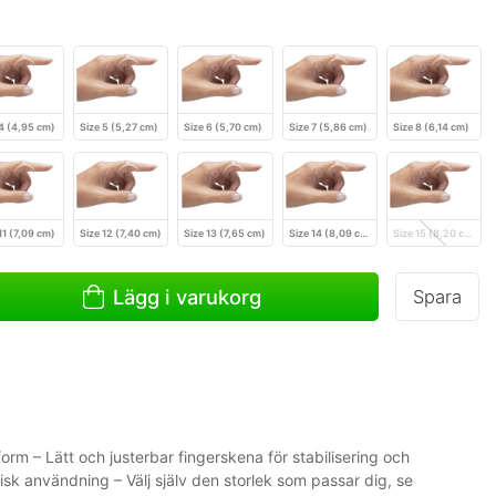
 4 (4,95 cm)
Size 5 (5,27 cm)
Size 6 (5,70 cm)
Size 7 (5,86 cm)
Size 8 (6,14 cm)
11 (7,09 cm)
Size 12 (7,40 cm)
Size 13 (7,65 cm)
Size 14 (8,09 cm)
Size 15 (8,20 cm)
Lägg i varukorg
Spara
rm – Lätt och justerbar fingerskena för stabilisering och
nisk användning – Välj själv den storlek som passar dig, se