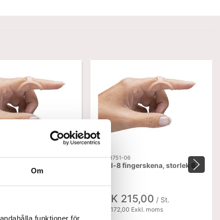
NC58751-06
gerskena, storlek 7.
Oval-8 fingerskena, storlek 6
Om
15,00
SEK 215,00
/ St.
/ St.
 Exkl. moms
SEK 172,00 Exkl. moms
andahålla funktioner för