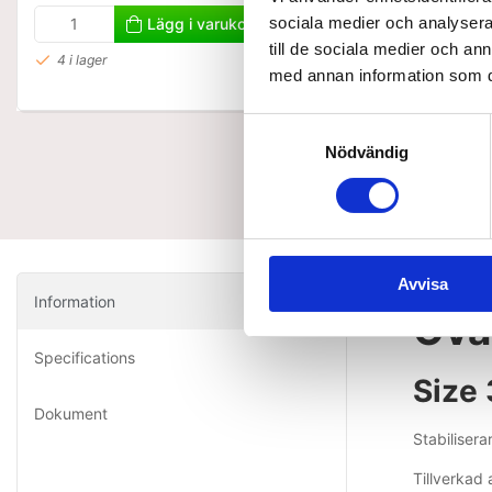
sociala medier och analysera 
Lägg i varukorg
Visa varian
till de sociala medier och a
4 i lager
med annan information som du 
Samtyckesval
Nödvändig
Avvisa
Information
Ova
Specifications
Size
Dokument
Stabilisera
Tillverkad