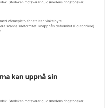
torlek. Storleken motsvarar guldsmedens ringstorlekar.
d värmepistol för ett liten vinkelbyte.
era svanhalsdeformitet, knapphåls deformitet (Boutonniere)
r.
erna kan uppnå sin
torlek. Storleken motsvarar guldsmedens ringstorlekar.