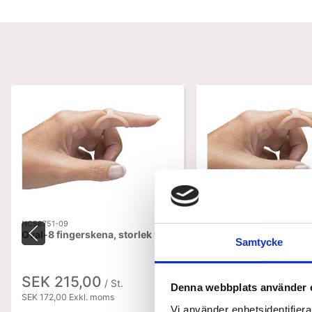
NC58751-09
oval-8-1-stk-varianter
Oval-8 fingerskena, storlek 9
Oval-8 fingerskena
Samtycke
SEK 215,00
SEK 215,00
/ St.
Denna webbplats använder 
SEK 172,00 Exkl. moms
SEK 172,00 Exkl. moms
Vi använder enhetsidentifierar