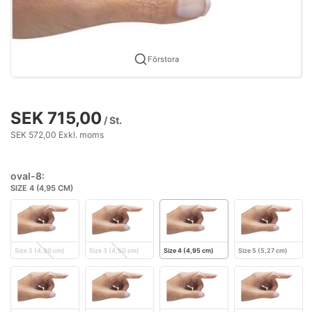
Förstora
SEK 715,00
/ St.
SEK 572,00 Exkl. moms
oval-8:
SIZE 4 (4,95 CM)
Size 2 (4,30 cm)
Size 3 (4,50 cm)
Size 4 (4,95 cm)
Size 5 (5,27 cm)