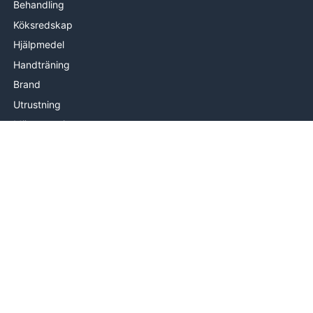
Behandling
Köksredskap
Hjälpmedel
Handträning
Brand
Utrustning
Mätutrustning
Handterapi
INFORMATION
Om oss
Levering
Hjälp & kontakt
Köpvillkor
© 2026 Fysia.se by PROcare ApS Alla rättigheter förbehålles