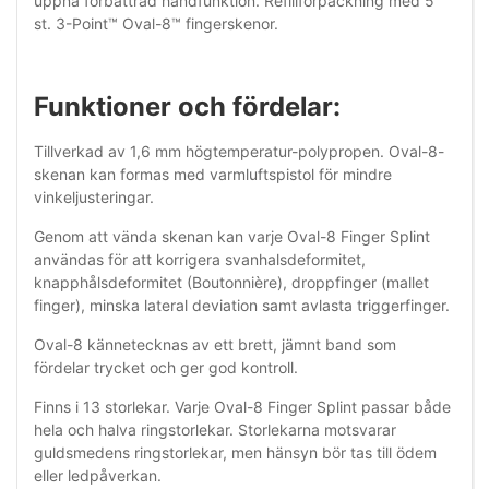
uppnå förbättrad handfunktion. Refillförpackning med 5
st. 3-Point™ Oval-8™ fingerskenor.
Funktioner och fördelar:
Tillverkad av 1,6 mm högtemperatur-polypropen. Oval-8-
skenan kan formas med varmluftspistol för mindre
vinkeljusteringar.
Genom att vända skenan kan varje Oval-8 Finger Splint
användas för att korrigera svanhalsdeformitet,
knapphålsdeformitet (Boutonnière), droppfinger (mallet
finger), minska lateral deviation samt avlasta triggerfinger.
Oval-8 kännetecknas av ett brett, jämnt band som
fördelar trycket och ger god kontroll.
Finns i 13 storlekar. Varje Oval-8 Finger Splint passar både
hela och halva ringstorlekar. Storlekarna motsvarar
guldsmedens ringstorlekar, men hänsyn bör tas till ödem
eller ledpåverkan.