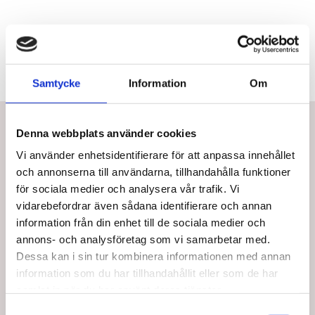
Samtycke
Information
Om
Bästsäljare i Skosnören och tillbehör
Denna webbplats använder cookies
Vi använder enhetsidentifierare för att anpassa innehållet
och annonserna till användarna, tillhandahålla funktioner
för sociala medier och analysera vår trafik. Vi
vidarebefordrar även sådana identifierare och annan
information från din enhet till de sociala medier och
annons- och analysföretag som vi samarbetar med.
Dessa kan i sin tur kombinera informationen med annan
information som du har tillhandahållit eller som de har
NC28736
snoerreband-94cm-fra-norco-
variant
Elastiskt skosnöre; 94
samlat in när du har använt deras tjänster.
Elastisk Spennar (2 PAR)
cm. Vit.
Samtyckesval
94cm