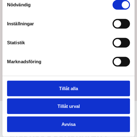
Nödvändig
SEK 72,50
/ St.
SEK 72,50
SEK 58,00 Exkl. moms
SEK 58,00 Exkl. moms
Inställningar
Lägg i
Visa varianter
varukorg
Statistik
10 i lager
Marknadsföring
Tillåt alla
Tillåt urval
Information
Specifications
Avvisa
Elastiska skosnören i