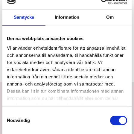
Samtycke
Information
Om
Mer information
Denna webbplats använder cookies
Vi använder enhetsidentifierare för att anpassa innehållet
och annonserna till användarna, tillhandahålla funktioner
för sociala medier och analysera vår trafik. Vi
vidarebefordrar även sådana identifierare och annan
information från din enhet till de sociala medier och
annons- och analysföretag som vi samarbetar med.
Bästsäljare i Tillbehör
Dessa kan i sin tur kombinera informationen med annan
information som du har tillhandahållit eller som de har
samlat in när du har använt deras tjänster.
Samtyckesval
Nödvändig