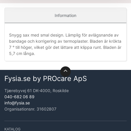
Information
Snygg sax med smal design. Lämplig för avlägsnande av
bandage och korrigering av termoplaster. Bladen är krökta
7 ° till höger, vilket gör det lättare att klippa runt. Bladen är
5,7 cm långa.
Fysia.se by PROcare ApS
Tjærebyvej 61 DK-4000, Roskilde
040-682 06 89
info@fysia.se
Organisationsnr. 31602807
KATALOG