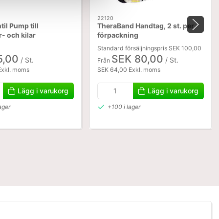
22120
il Pump till
TheraBand Handtag, 2 st. per
- och kilar
förpackning
Standard försäljningspris SEK 100,00
5,00
SEK 80,00
/ St.
/ St.
Från
Exkl. moms
SEK 64,00 Exkl. moms
Lägg i varukorg
Lägg i varukorg
ager
+100 i lager