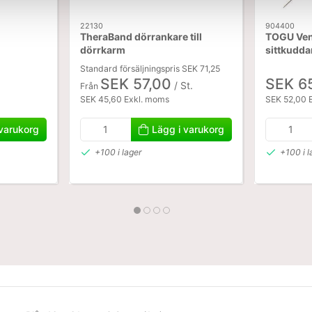
22130
904400
TheraBand dörrankare till
TOGU Vent
dörrkarm
sittkuddar
Standard försäljningspris SEK 71,25
SEK 57,00
SEK 6
/ St.
Från
SEK 45,60 Exkl. moms
SEK 52,00 
 varukorg
Lägg i varukorg
+100 i lager
+100 i l