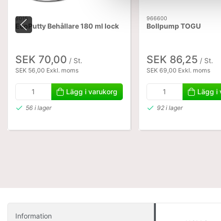
5015
966600
EcoPutty Behållare 180 ml lock
Bollpump TOGU
SEK 70,00
SEK 86,25
/ St.
/ St.
SEK 56,00 Exkl. moms
SEK 69,00 Exkl. moms
Lägg i varukorg
Lägg i
56 i lager
92 i lager
Information