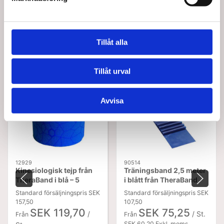
Tillåt alla
Köptes tillsammans med denna produkt
Tillåt urval
Spara upp till 24%
Spara upp till 30%
Avvisa
12929
90514
Kinesiologisk tejp från
Träningsband 2,5 meter
TheraBand i blå – 5
i blått från TheraBand
meter
Standard försäljningspris SEK
Standard försäljningspris SEK
157,50
107,50
SEK 119,70
SEK 75,25
/
/ St.
Från
Från
SEK 60,20 Exkl. moms