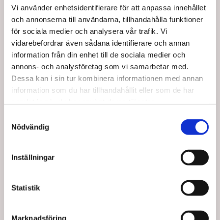
Vi använder enhetsidentifierare för att anpassa innehållet
och annonserna till användarna, tillhandahålla funktioner
för sociala medier och analysera vår trafik. Vi
vidarebefordrar även sådana identifierare och annan
information från din enhet till de sociala medier och
annons- och analysföretag som vi samarbetar med.
5015
966600
EcoPutty Behållare 180
Bollpump TOGU
Dessa kan i sin tur kombinera informationen med annan
ml lock
information som du har tillhandahållit eller som de har
samlat in när du har använt deras tjänster.
SEK 70,00
SEK 86,25
/ St.
/ St.
Samtyckesval
SEK 56,00 Exkl. moms
SEK 69,00 Exkl. moms
Nödvändig
Lägg i
Lägg i
varukorg
varukorg
Inställningar
56 i lager
92 i lager
Statistik
Marknadsföring