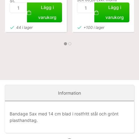
St.
SEK 95,76 Exkl. moms
Lägg i
Lägg i
varukorg
varukorg
44 i lager
+100 i lager
Information
Bandage Sax med 14 cm blad i rostfritt stål och grönt
plasthandtag.