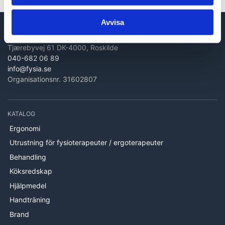
Avvisa
Fysia.se by PROcare ApS
Tjærebyvej 61 DK-4000, Roskilde
040-682 06 89
info@fysia.se
Organisationsnr. 31602807
KATALOG
Ergonomi
Utrustning för fysioterapeuter / ergoterapeuter
Behandling
Köksredskap
Hjälpmedel
Handträning
Brand