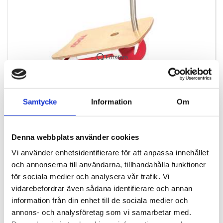
Förstora
SEK 5 357,50
/ St.
Samtycke
Information
Om
SEK 4 286,00 Exkl. moms
Lägg i varukorg
Spara
Denna webbplats använder cookies
Vi använder enhetsidentifierare för att anpassa innehållet
Ej i lager
och annonserna till användarna, tillhandahålla funktioner
för sociala medier och analysera vår trafik. Vi
vidarebefordrar även sådana identifierare och annan
Balanceboard Pro Bike fra Togu
information från din enhet till de sociala medier och
annons- och analysföretag som vi samarbetar med.