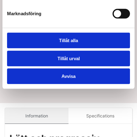
träningselastik – Nivå 1
träningselastik – Nivå 3
Standard försäljningspris SEK
Standard försäljningspris SEK
69,75
89,75
Marknadsföring
SEK 62,78
SEK 80,78
/ St.
/ St.
Från
Från
SEK 50,22 Exkl. moms
SEK 64,62 Exkl. moms
Lägg i
Lägg i
Tillåt alla
varukorg
varukorg
16 i lager
15 i lager
Tillåt urval
Avvisa
Information
Specifications