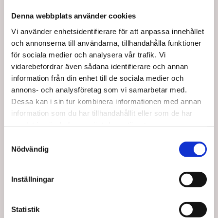
Denna webbplats använder cookies
Vi använder enhetsidentifierare för att anpassa innehållet
och annonserna till användarna, tillhandahålla funktioner
för sociala medier och analysera vår trafik. Vi
vidarebefordrar även sådana identifierare och annan
information från din enhet till de sociala medier och
Köptes tillsammans med denna produkt
annons- och analysföretag som vi samarbetar med.
Dessa kan i sin tur kombinera informationen med annan
information som du har tillhandahållit eller som de har
samlat in när du har använt deras tjänster.
Spara upp till 10%
Spara upp till 10%
Samtyckesval
Nödvändig
Inställningar
T67181
T67183
Latexfri Tone Loop
Latexfri Tone Loop
Statistik
Medical – Rund
Medical – Rund