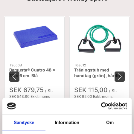
T9000B
T68012
Bamusta® Cuatro 48 x
Träningstub med
38 x 6 cm. Blå
handtag (grön), hårdhet
medel, 2 av 4.
SEK 679,75
SEK 115,00
/ St.
/ St.
SEK 543,80 Exkl. moms
SEK 92,00 Exkl. moms
Lägg i
Lägg i
varukorg
varukorg
Samtycke
Information
Om
54 i lager
73 i lager