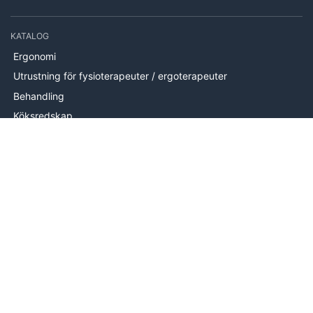
KATALOG
Ergonomi
Utrustning för fysioterapeuter / ergoterapeuter
Behandling
Köksredskap
Hjälpmedel
Handträning
Brand
Utrustning
Mätutrustning
Handterapi
INFORMATION
Om oss