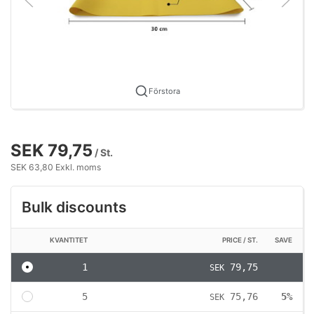
Förstora
SEK 79,75
/ St.
SEK 63,80 Exkl. moms
Bulk discounts
KVANTITET
PRICE / ST.
SAVE
1
79,75
SEK
5
75,76
5%
SEK