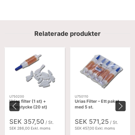
Relaterade produkter
U750200
U750110
Urias filter (1 st) +
Urias Filter – Ett paket
munstycke (20 st)
med 5 st.
SEK 357,50
SEK 571,25
/ St.
/ St.
SEK 286,00 Exkl. moms
SEK 457,00 Exkl. moms