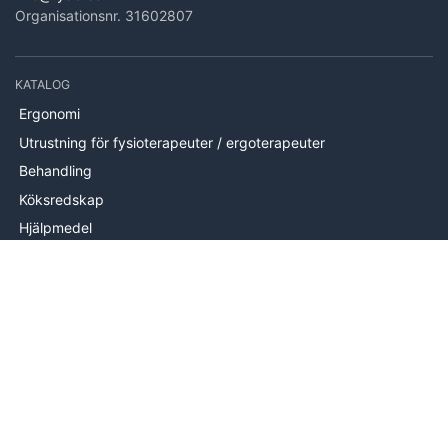
Organisationsnr. 31602807
KATALOG
Ergonomi
Utrustning för fysioterapeuter / ergoterapeuter
Behandling
Köksredskap
Hjälpmedel
Handträning
Brand
Utrustning
Mätutrustning
Handterapi
INFORMATION