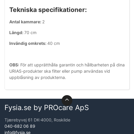
Tekniska specifikationer:
Antal kammare:
2
Längd:
70 cm
Invändig omkrets:
40 cm
OBS:
För att upprätthålla garantin och hållbarheten på dina
URIAS-produkter ska filter eller pump användas vid
uppblåsning av produkterna.
Fysia.se by PROcare ApS
Tjærebyvej 61 DK-4000, Roskilde
040-682 06 89
info@fysia.se