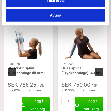
Tillåt urval
Köptes tillsammans med denna produkt
Avvisa
U700020
U700040
URIAS Air Splint,
Urias splint
tryckbandage till arm;
(Tryckbandage), 40 cm
70 cm
armbåge
SEK 786,25
SEK 750,00
/ St.
/ St.
SEK 629,00 Exkl. moms
SEK 600,00 Exkl. moms
Lägg i
Lägg i
varukorg
varukorg