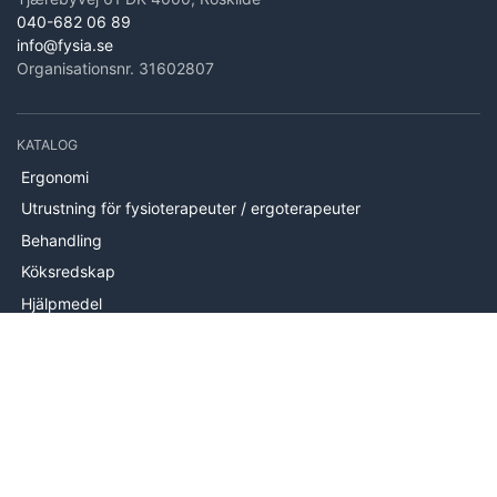
040-682 06 89
info@fysia.se
Organisationsnr. 31602807
KATALOG
Ergonomi
Utrustning för fysioterapeuter / ergoterapeuter
Behandling
Köksredskap
Hjälpmedel
Handträning
Brand
Utrustning
Mätutrustning
Handterapi