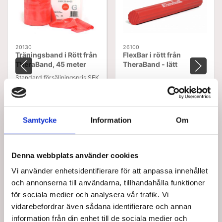
20130
26100
Träningsband i Rött från
FlexBar i rött från
TheraBand, 45 meter
TheraBand - lätt
Standard försäljningspris SEK
SEK 189,75
1 171,25
/ St.
SEK 995,56
/
Från
SEK 151,80 Exkl. moms
St.
SEK 796,45 Exkl. moms
Samtycke
Information
Om
Lägg i
Lägg i
varukorg
varukorg
+100 i lager
+100 i lager
Denna webbplats använder cookies
Vi använder enhetsidentifierare för att anpassa innehållet
och annonserna till användarna, tillhandahålla funktioner
för sociala medier och analysera vår trafik. Vi
vidarebefordrar även sådana identifierare och annan
information från din enhet till de sociala medier och