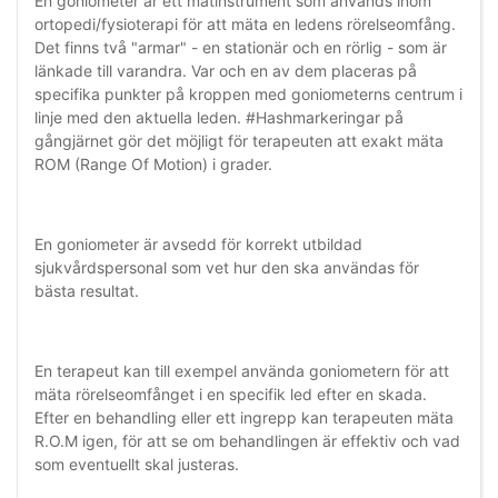
En goniometer är ett mätinstrument som används inom
ortopedi/fysioterapi för att mäta en ledens rörelseomfång.
Det finns två "armar" - en stationär och en rörlig - som är
länkade till varandra. Var och en av dem placeras på
specifika punkter på kroppen med goniometerns centrum i
linje med den aktuella leden. #Hashmarkeringar på
gångjärnet gör det möjligt för terapeuten att exakt mäta
ROM (Range Of Motion) i grader.
En goniometer är avsedd för korrekt utbildad
sjukvårdspersonal som vet hur den ska användas för
bästa resultat.
En terapeut kan till exempel använda goniometern för att
mäta rörelseomfånget i en specifik led efter en skada.
Efter en behandling eller ett ingrepp kan terapeuten mäta
R.O.M igen, för att se om behandlingen är effektiv och vad
som eventuellt skal justeras.