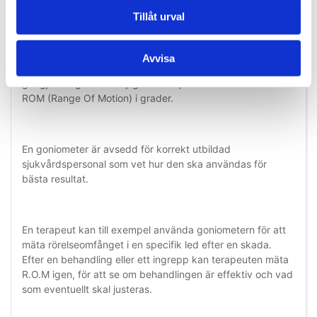
ortopedi/fysioterapi för att mäta en ledens rörelseomfång.
Tillåt urval
Det finns två "armar" - en stationär och en rörlig - som är
länkade till varandra. Var och en av dem placeras på
specifika punkter på kroppen med goniometerns centrum i
Avvisa
linje med den aktuella leden. #Hashmarkeringar på
gångjärnet gör det möjligt för terapeuten att exakt mäta
ROM (Range Of Motion) i grader.
En goniometer är avsedd för korrekt utbildad
sjukvårdspersonal som vet hur den ska användas för
bästa resultat.
En terapeut kan till exempel använda goniometern för att
mäta rörelseomfånget i en specifik led efter en skada.
Efter en behandling eller ett ingrepp kan terapeuten mäta
R.O.M igen, för att se om behandlingen är effektiv och vad
som eventuellt skal justeras.