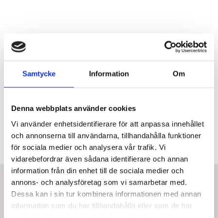
Samtycke
Information
Om
Mer information
Denna webbplats använder cookies
Vi använder enhetsidentifierare för att anpassa innehållet
och annonserna till användarna, tillhandahålla funktioner
för sociala medier och analysera vår trafik. Vi
vidarebefordrar även sådana identifierare och annan
information från din enhet till de sociala medier och
Bästsäljare i Vippbrädor och
annons- och analysföretag som vi samarbetar med.
Balanstränare
Dessa kan i sin tur kombinera informationen med annan
information som du har tillhandahållit eller som de har
samlat in när du har använt deras tjänster.