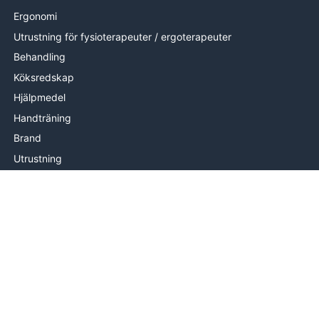
Ergonomi
Utrustning för fysioterapeuter / ergoterapeuter
Behandling
Köksredskap
Hjälpmedel
Handträning
Brand
Utrustning
Mätutrustning
Handterapi
INFORMATION
Om oss
Levering
Hjälp & kontakt