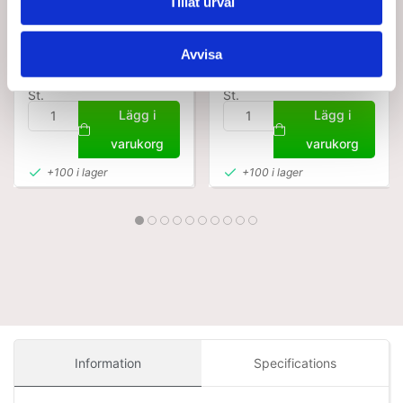
Tillåt urval
TheraBand, 45 meter
från TheraBand, 45
meter
Standard försäljningspris SEK
Standard försäljningspris SEK
Avvisa
1 171,25
1 315,00
SEK 995,56
SEK 1 117,75
/
/
Från
Från
St.
St.
SEK 796,45 Exkl. moms
SEK 894,20 Exkl. moms
Lägg i
Lägg i
varukorg
varukorg
+100 i lager
+100 i lager
Information
Specifications