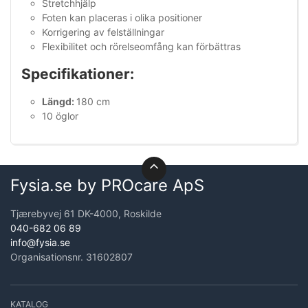
Stretchhjälp
Foten kan placeras i olika positioner
Korrigering av felställningar
Flexibilitet och rörelseomfång kan förbättras
Specifikationer:
Längd:
180 cm
10 öglor
Fysia.se by PROcare ApS
Tjærebyvej 61 DK-4000, Roskilde
040-682 06 89
info@fysia.se
Organisationsnr. 31602807
KATALOG