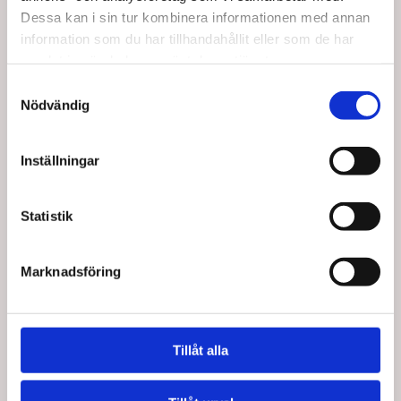
18 i lager
29 i lager
Dessa kan i sin tur kombinera informationen med annan
information som du har tillhandahållit eller som de har
samlat in när du har använt deras tjänster.
Samtyckesval
Nödvändig
Inställningar
Köptes tillsammans med denna produkt
Statistik
Spara upp till 15%
Spara upp till 15%
Marknadsföring
Tillåt alla
20130
20140
Träningsband i Rött från
Träningsband Grönt