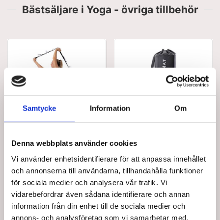
Bästsäljare i Yoga - övriga tillbehör
Samtycke
Information
Om
T9014
T8110
Yoga band med loopar
Väska för
180cm
träningsmattor.
Denna webbplats använder cookies
SEK 142,50
SEK 142,50
Vi använder enhetsidentifierare för att anpassa innehållet
/ St.
/ St.
och annonserna till användarna, tillhandahålla funktioner
SEK 114,00 Exkl. moms
SEK 114,00 Exkl. moms
för sociala medier och analysera vår trafik. Vi
Lägg i
Lägg i
vidarebefordrar även sådana identifierare och annan
information från din enhet till de sociala medier och
varukorg
varukorg
annons- och analysföretag som vi samarbetar med.