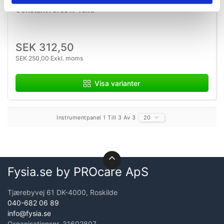
constantforce_xtend_varianter
Constant Force X-Tend
SEK 312,50
SEK 250,00 Exkl. moms
Visa varianter
Instrumentpanel 1 Till 3 Av 3
20
Fysia.se by PROcare ApS
Tjærebyvej 61 DK-4000, Roskilde
040-682 06 89
info@fysia.se
Organisationsnr. 31602807