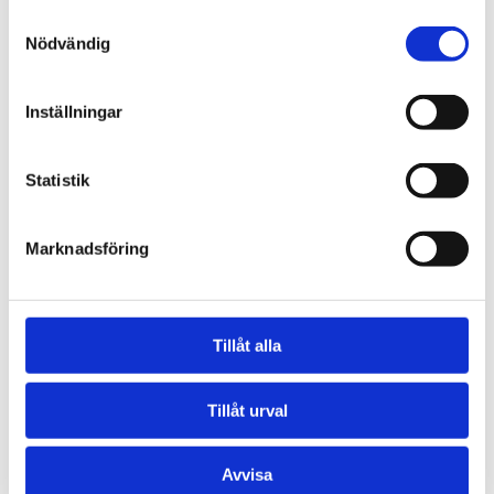
SEK 250,00 Exkl. moms
Samtyckesval
Nödvändig
Lägg i varukorg
8 i lager
Inställningar
Statistik
Marknadsföring
Tillåt alla
Tillåt urval
Avvisa