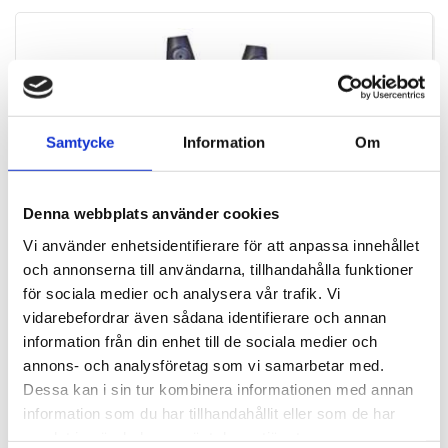
Samtycke
Information
Om
Denna webbplats använder cookies
Vi använder enhetsidentifierare för att anpassa innehållet
och annonserna till användarna, tillhandahålla funktioner
för sociala medier och analysera vår trafik. Vi
vidarebefordrar även sådana identifierare och annan
CFXT-H
information från din enhet till de sociala medier och
Constant Force X-Tend, Heavy
annons- och analysföretag som vi samarbetar med.
Dessa kan i sin tur kombinera informationen med annan
information som du har tillhandahållit eller som de har
SEK 312,50
/ St.
samlat in när du har använt deras tjänster.