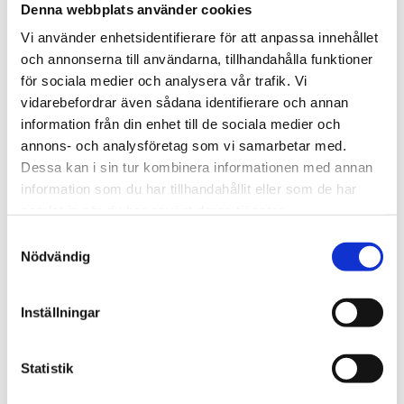
Denna webbplats använder cookies
Vi använder enhetsidentifierare för att anpassa innehållet
och annonserna till användarna, tillhandahålla funktioner
SEK 286,25
/ St.
för sociala medier och analysera vår trafik. Vi
SEK 229,00 Exkl. moms
vidarebefordrar även sådana identifierare och annan
information från din enhet till de sociala medier och
Lägg i varukorg
annons- och analysföretag som vi samarbetar med.
6 i lager
Dessa kan i sin tur kombinera informationen med annan
information som du har tillhandahållit eller som de har
samlat in när du har använt deras tjänster.
Samtyckesval
Nödvändig
Inställningar
Statistik