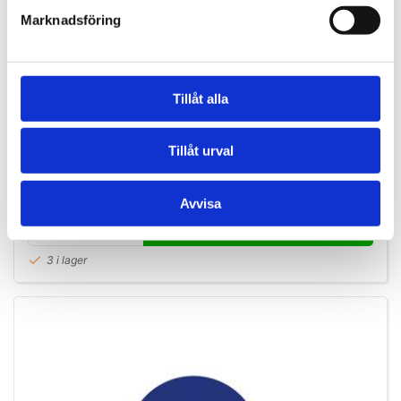
Marknadsföring
NC35103
Tillåt alla
Dycem matta på rulle, 20 cm bred, 1,8 m lång, blå.
Tillåt urval
SEK 481,25
/ St.
SEK 385,00 Exkl. moms
Avvisa
Lägg i varukorg
3 i lager