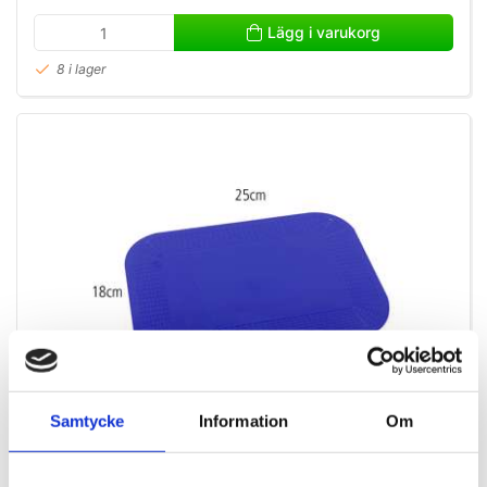
Lägg i varukorg
8 i lager
Samtycke
Information
Om
NC35107
Dycem Matta, Blå, 25 x 18 cm.