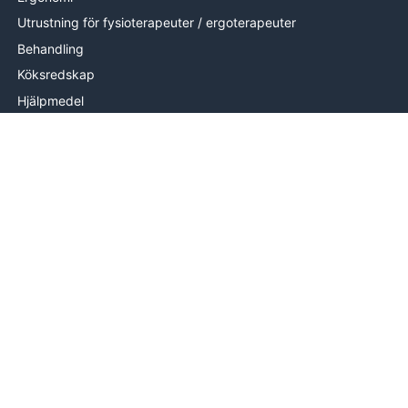
Utrustning för fysioterapeuter / ergoterapeuter
Behandling
Köksredskap
Hjälpmedel
Handträning
Brand
Utrustning
Mätutrustning
Handterapi
INFORMATION
Om oss
Levering
Hjälp & kontakt
Köpvillkor