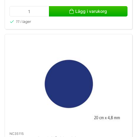
Lägg i varukorg
11 i lager
NC35115