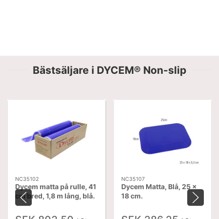
Bästsäljare i DYCEM® Non-slip
NC35102
NC35107
Dycem matta på rulle, 41
Dycem Matta, Blå, 25 x
cm bred, 1,8 m lång, blå.
18 cm.