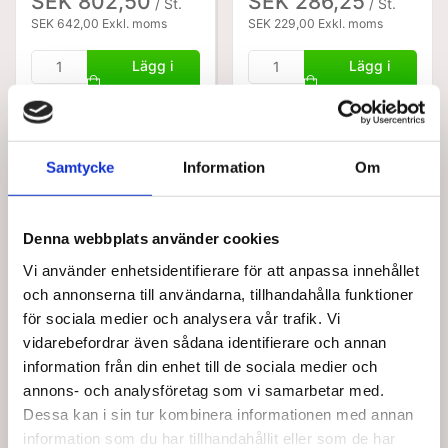
SEK 802,50
SEK 286,25
/ St.
/ St.
SEK 642,00 Exkl. moms
SEK 229,00 Exkl. moms
Lägg i
Lägg i
varukorg
varukorg
8 i lager
6 i lager
Samtycke
Information
Om
Denna webbplats använder cookies
Vi använder enhetsidentifierare för att anpassa innehållet
och annonserna till användarna, tillhandahålla funktioner
för sociala medier och analysera vår trafik. Vi
Köptes tillsammans med denna produkt
vidarebefordrar även sådana identifierare och annan
information från din enhet till de sociala medier och
annons- och analysföretag som vi samarbetar med.
Dessa kan i sin tur kombinera informationen med annan
information som du har tillhandahållit eller som de har