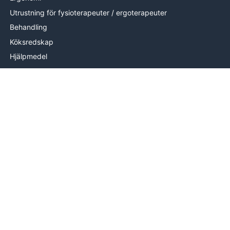
Utrustning för fysioterapeuter / ergoterapeuter
Behandling
Köksredskap
Hjälpmedel
Handträning
Brand
Utrustning
Mätutrustning
Handterapi
INFORMATION
Om oss
Levering
Hjälp & kontakt
Köpvillkor