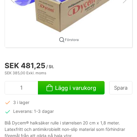
Förstora
SEK 481,25
/ St.
SEK 385,00 Exkl. moms
Lägg i varukorg
Spara
3 i lager
Leverans: 1-3 dagar
Blå Dycem® halksäker rulle i størrelsen 20 cm x 1,8 meter.
Latexfritt och antimikrobiellt non-slip material som förhindrar
föremål från att glida på hala ytor.