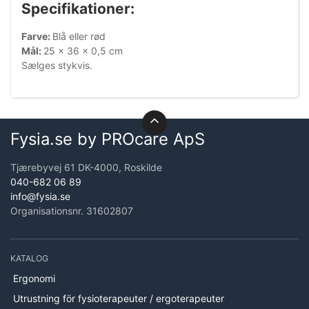
Specifikationer:
Farve:
Blå eller rød
Mål:
25 x 36 x 0,5 cm
Sælges stykvis.
Fysia.se by PROcare ApS
Tjærebyvej 61 DK-4000, Roskilde
040-682 06 89
info@fysia.se
Organisationsnr. 31602807
KATALOG
Ergonomi
Utrustning för fysioterapeuter / ergoterapeuter