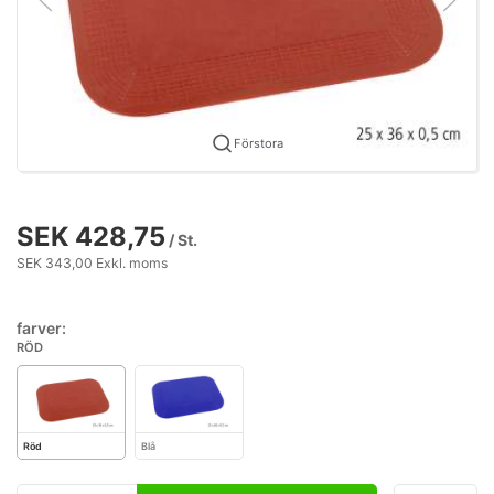
Förstora
SEK 428,75
/ St.
SEK 343,00 Exkl. moms
farver:
RÖD
Röd
Blå