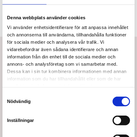
Denna webbplats använder cookies
Vi använder enhetsidentifierare för att anpassa innehållet
och annonserna till användarna, tillhandahålla funktioner
för sociala medier och analysera vår trafik. Vi
Bästsäljare i DYCEM® Non-slip
vidarebefordrar även sådana identifierare och annan
information från din enhet till de sociala medier och
annons- och analysföretag som vi samarbetar med.
Dessa kan i sin tur kombinera informationen med annan
information som du har tillhandahållit eller som de har
samlat in när du har använt deras tjänster.
Samtyckesval
Nödvändig
NC35102
NC35107
Dycem matta på rulle, 41
Dycem Matta, Blå, 25 x
Inställningar
cm bred, 1,8 m lång, blå.
18 cm.