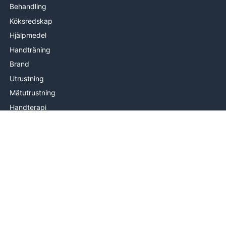
Behandling
Köksredskap
Hjälpmedel
Handträning
Brand
Utrustning
Mätutrustning
Handterapi
INFORMATION
Om oss
Levering
Hjälp & kontakt
Köpvillkor
© 2026 Fysia.se by PROcare ApS Alla rättigheter förbehålles