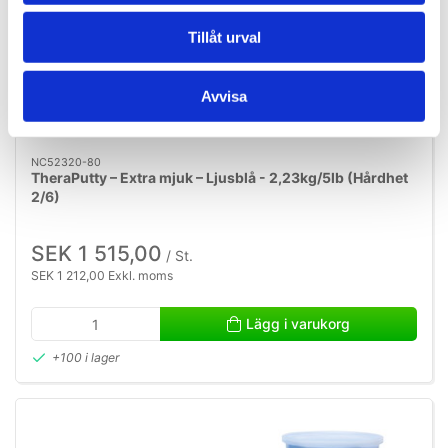
Tillåt urval
Avvisa
NC52320-80
TheraPutty – Extra mjuk – Ljusblå - 2,23kg/5lb (Hårdhet
2/6)
SEK 1 515,00
/ St.
SEK 1 212,00 Exkl. moms
Lägg i varukorg
+100 i lager