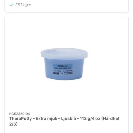
26 i lager
NC52320-04
TheraPutty – Extra mjuk – Ljusblå – 113 g/4 oz (Hårdhet
2/6)