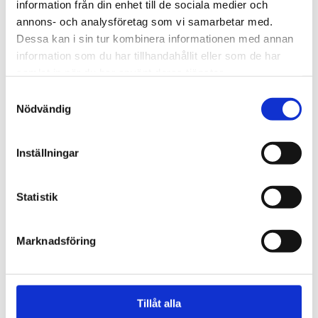
information från din enhet till de sociala medier och
annons- och analysföretag som vi samarbetar med.
NC52320-06
Dessa kan i sin tur kombinera informationen med annan
TheraPutty – Extra mjuk – Ljusblå – 170g/6oz (Hårdhet
information som du har tillhandahållit eller som de har
2/6)
samlat in när du har använt deras tjänster.
Samtyckesval
SEK 129,75
/ St.
Nödvändig
SEK 103,80 Exkl. moms
Lägg i varukorg
Inställningar
+100 i lager
Statistik
Marknadsföring
Tillåt alla