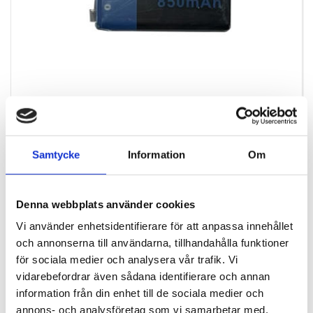
BL12-0079
BIMS 9C Recharge batt. 600 mAh
Samtycke
Information
Om
SEK 215,00
/ St.
SEK 172,00 Exkl. moms
Denna webbplats använder cookies
Lägg i varukorg
Vi använder enhetsidentifierare för att anpassa innehållet
och annonserna till användarna, tillhandahålla funktioner
+100 i lager
för sociala medier och analysera vår trafik. Vi
vidarebefordrar även sådana identifierare och annan
information från din enhet till de sociala medier och
annons- och analysföretag som vi samarbetar med.