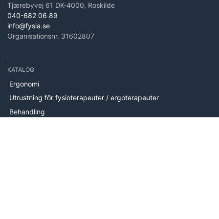
Tjærebyvej 61 DK-4000, Roskilde
040-682 06 89
info@fysia.se
Organisationsnr. 31602807
KATALOG
Ergonomi
Utrustning för fysioterapeuter / ergoterapeuter
Behandling
Köksredskap
Hjälpmedel
Handträning
Brand
Utrustning
Mätutrustning
Handterapi