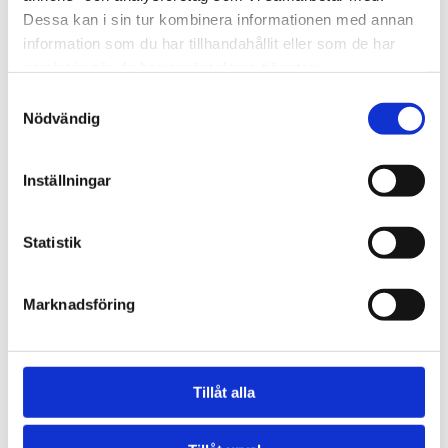
Dessa kan i sin tur kombinera informationen med annan
information som du har tillhandahållit eller som de har
samlat in när du har använt deras tjänster.
Samtyckesval
Nödvändig
Inställningar
Statistik
NC70144-1
230 V till USB-laddare 1000 mA
Marknadsföring
SEK 123,75
/ St.
SEK 99,00 Exkl. moms
Tillåt alla
Lägg i varukorg