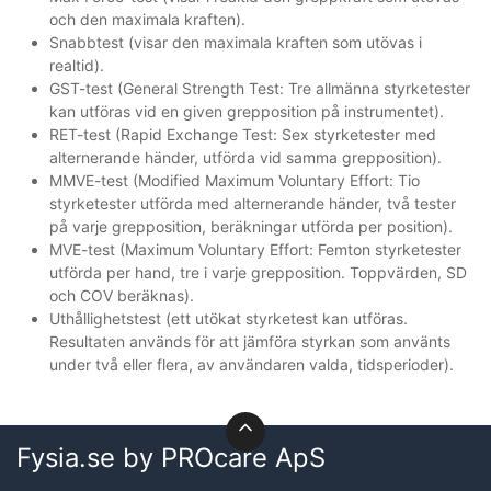
och den maximala kraften).
Snabbtest (visar den maximala kraften som utövas i
realtid).
GST-test (General Strength Test: Tre allmänna styrketester
kan utföras vid en given grepposition på instrumentet).
RET-test (Rapid Exchange Test: Sex styrketester med
alternerande händer, utförda vid samma grepposition).
MMVE-test (Modified Maximum Voluntary Effort: Tio
styrketester utförda med alternerande händer, två tester
på varje grepposition, beräkningar utförda per position).
MVE-test (Maximum Voluntary Effort: Femton styrketester
utförda per hand, tre i varje grepposition. Toppvärden, SD
och COV beräknas).
Uthållighetstest (ett utökat styrketest kan utföras.
Resultaten används för att jämföra styrkan som använts
under två eller flera, av användaren valda, tidsperioder).
Fysia.se by PROcare ApS