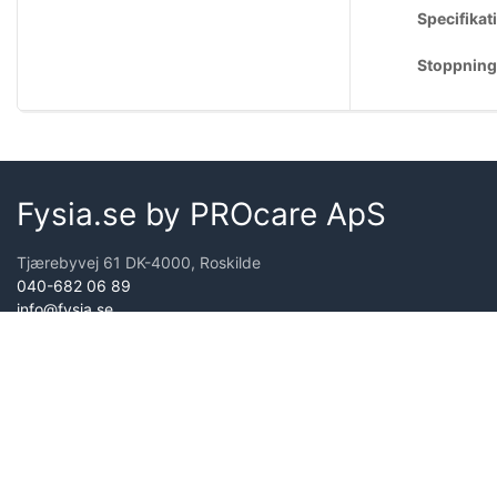
Specifikat
Stoppning
Fysia.se by PROcare ApS
Tjærebyvej 61 DK-4000, Roskilde
040-682 06 89
info@fysia.se
Organisationsnr. 31602807