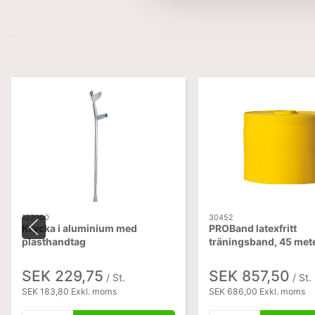
127000
30452
Krycka i aluminium med
PROBand latexfritt
plasthandtag
träningsband, 45 mete
SEK 229,75
SEK 857,50
/ St.
/ St.
SEK 183,80 Exkl. moms
SEK 686,00 Exkl. moms