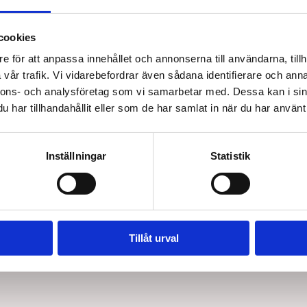
cookies
e för att anpassa innehållet och annonserna till användarna, tillh
vår trafik. Vi vidarebefordrar även sådana identifierare och anna
120750
124205
nnons- och analysföretag som vi samarbetar med. Dessa kan i sin
andtag
Gummifot till krycka, 18 mm.
Ihopfällb
har tillhandahållit eller som de har samlat in när du har använt 
SEK 50,00
SEK 2
/ St.
Inställningar
Statistik
SEK 40,00 Exkl. moms
SEK 229,00
 varukorg
Lägg i varukorg
4 i lager
2 i lager
Tillåt urval