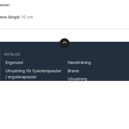
ioner:
ens längd:
10 cm
KATALOG
Ergonomi
Handträning
Utrustning för fysioterapeuter
Brand
/ ergoterapeuter
Utrustning
Behandling
Mätutrustning
Köksredskap
Handterapi
Hjälpmedel