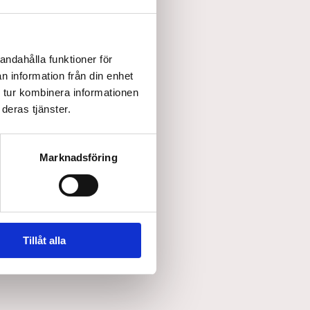
andahålla funktioner för
n information från din enhet
 tur kombinera informationen
ar käpp, 30 cm.
deras tjänster.
86,25
/ St.
Marknadsföring
 Exkl. moms
Lägg i varukorg
Tillåt alla