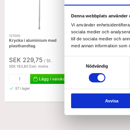
Denna webbplats använder 
Vi använder enhetsidentifierar
sociala medier och analysera 
127000
124700
till de sociala medier och a
Krycka i aluminium med
Vaddering till Kryckh
plasthandtag
med annan information som du 
SEK 229,75
SEK 86,25
Samtyckesval
/ St.
/ St.
Nödvändig
SEK 183,80 Exkl. moms
SEK 69,00 Exkl. moms
Lägg i varukorg
Lägg i
57 i lager
4 i lager
Avvisa