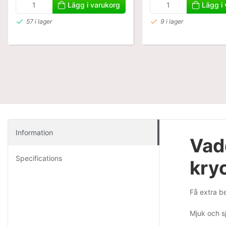
Lägg i varukorg
Lägg i
57 i lager
9 i lager
Information
Vad
Specifications
kry
Få extra b
Mjuk och s