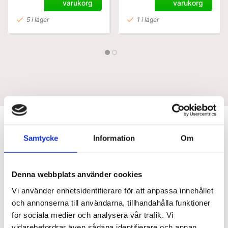
varukorg
varukorg
5 i lager
1 i lager
Information
Specifications
Dokument
Samtycke
Information
Om
PROBand Latexfritt rött
Denna webbplats använder cookies
träningsband - 25 meter
Vi använder enhetsidentifierare för att anpassa innehållet
Latexfritt
och annonserna till användarna, tillhandahålla funktioner
för sociala medier och analysera vår trafik. Vi
Rött
Elastiskt träningsband med
vidarebefordrar även sådana identifierare och annan