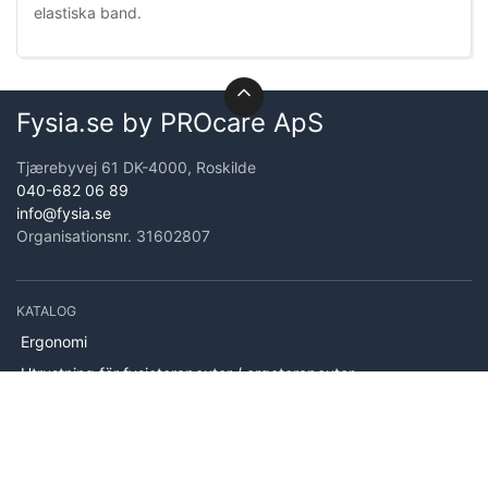
elastiska band.
Fysia.se by PROcare ApS
Tjærebyvej 61 DK-4000, Roskilde
040-682 06 89
info@fysia.se
Organisationsnr. 31602807
KATALOG
Ergonomi
Utrustning för fysioterapeuter / ergoterapeuter
Behandling
Köksredskap
Hjälpmedel