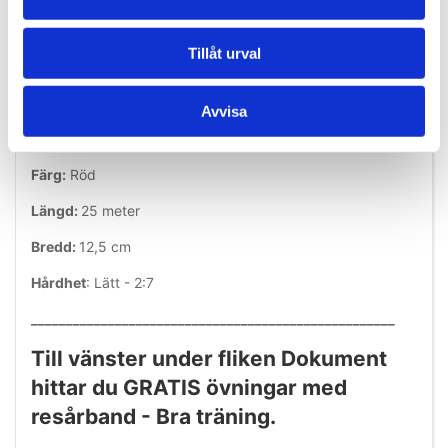
Enkelt att använda och lätt att ta med
Kan förbättra din styrka, rörlighet och flexibilitet
Tillåt urval
Latexfritt
Avvisa
Specifikationer:
Färg:
Röd
Längd:
25 meter
Bredd:
12,5 cm
Hårdhet
: Lätt - 2:7
____________________________________________________
Till vänster under fliken Dokument
hittar du GRATIS övningar med
resårband - Bra träning.