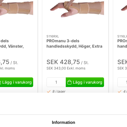
5116RXL
5116L
dels
PROmanu 3-dels
PROm
dd, Vänster,
handledsskydd, Höger, Extra
hand
Stor.
Extra
,75
SEK 428,75
SE
/ St.
/ St.
xkl. moms
SEK 343,00 Exkl. moms
SEK 3
Lägg i varukorg
Lägg i varukorg
8 i lager
4 
Information