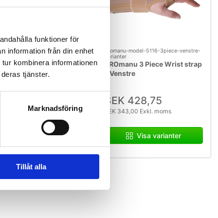
andahålla funktioner för
n information från din enhet
L
promanu-model-5116-3piece-venstre-
varianter
anu 3-dels
 tur kombinera informationen
PROmanu 3 Piece Wrist strap
ledsskydd Vento,
- Venstre
deras tjänster.
er, Stor.
K 428,75
/ St.
SEK 428,75
43,00 Exkl. moms
Marknadsföring
SEK 343,00 Exkl. moms
Lägg i varukorg
Visa varianter
i lager
Tillåt alla