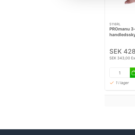
5116RL
PROmanu 3-
handledssky
SEK 428
SEK 343,00 E
1 i lager