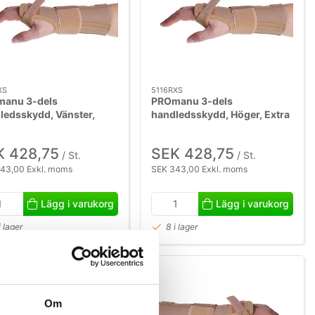
XS
5116RXS
anu 3-dels
PROmanu 3-dels
ledsskydd, Vänster,
handledsskydd, Höger, Extra
 Liten.
Liten.
K 428,75
SEK 428,75
/ St.
/ St.
43,00 Exkl. moms
SEK 343,00 Exkl. moms
Lägg i varukorg
Lägg i varukorg
i lager
8 i lager
Om