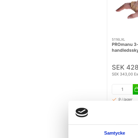
5116LXL
PROmanu 3-
handledssky
Extra Stor.
SEK 428
SEK 343,00 E
9 i lager
Samtycke