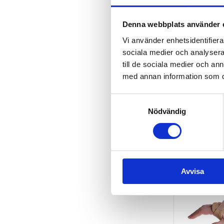
Denna webbplats använder 
Vi använder enhetsidentifierar
sociala medier och analysera 
5116LM
ROmanu 3-d
till de sociala medier och a
handledssk
med annan information som du 
Vänster,Me
SEK 428
Samtyckesval
SEK 343,00 E
Nödvändig
1 i lager
Avvisa