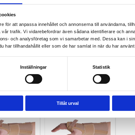
cookies
e för att anpassa innehållet och annonserna till användarna, tillh
vår trafik. Vi vidarebefordrar även sådana identifierare och anna
5116LS
5116L
els
PROmanu 3-dels
PROm
nnons- och analysföretag som vi samarbetar med. Dessa kan i sin
ydd,
handledsskydd, Vänster,
hand
har tillhandahållit eller som de har samlat in när du har använt 
dium.
Liten.
Vänst
,75
SEK 428,75
SE
/ St.
/ St.
xkl. moms
SEK 343,00 Exkl. moms
SEK 3
Inställningar
Statistik
Lägg i varukorg
Lägg i varukorg
1 i lager
5 
Tillåt urval