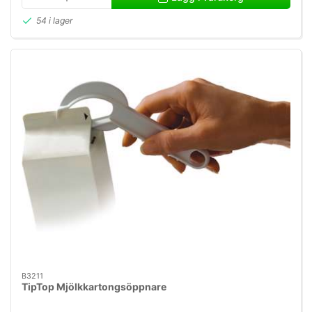
54 i lager
B3211
TipTop Mjölkkartongsöppnare