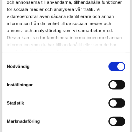
och annonserna till användarna, tillhandahålla funktioner
SEK 72,50
för sociala medier och analysera vår trafik. Vi
/ St.
vidarebefordrar även sådana identifierare och annan
SEK 58,00 Exkl. moms
information från din enhet till de sociala medier och
Lägg i varukorg
annons- och analysföretag som vi samarbetar med.
Dessa kan i sin tur kombinera informationen med annan
68 i lager
information som du har tillhandahållit eller som de har
samlat in när du har använt deras tjänster.
Samtyckesval
Nödvändig
Inställningar
Statistik
Marknadsföring