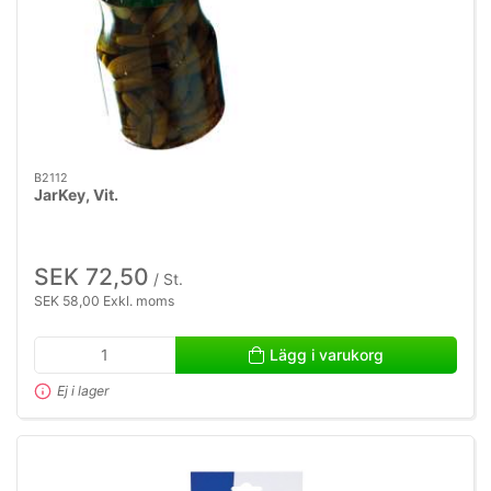
B2112
JarKey, Vit.
SEK 72,50
/ St.
SEK 58,00 Exkl. moms
Lägg i varukorg
Ej i lager