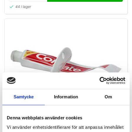
44 i lager
Samtycke
Information
Om
B5212
Denna webbplats använder cookies
Tub Press
Vi använder enhetsidentifierare för att anpassa innehållet