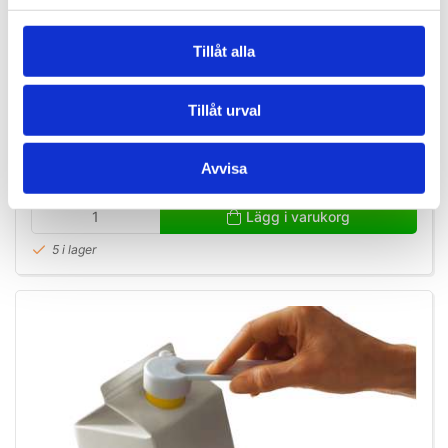
Tillåt alla
B3311
BRIX CanPop Flask- och Läskburksöppnare
Tillåt urval
SEK 72,50
/ St.
Avvisa
SEK 58,00 Exkl. moms
Lägg i varukorg
5 i lager