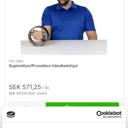
F10-2960
Supination/Pronation håndledshjul
SEK 571,25
/ St.
SEK 457,00 Exkl. moms
Lägg i varukorg
8 i lager