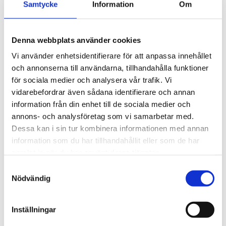
Samtycke
Information
Om
Instrumentpanel 1 Till 1 Av 1
20
Supination/pronation
Denna webbplats använder cookies
Vi använder enhetsidentifierare för att anpassa innehållet
handledshjul
och annonserna till användarna, tillhandahålla funktioner
för sociala medier och analysera vår trafik. Vi
Effektiv träning av handled, underarm och axel med
vidarebefordrar även sådana identifierare och annan
kontrollerade rörelser
information från din enhet till de sociala medier och
CanDo® Pronation/Supination Wrist Exercise Wheel är ett
annons- och analysföretag som vi samarbetar med.
funktionellt träningsredskap utvecklat för målinriktad
Dessa kan i sin tur kombinera informationen med annan
rehabilitering och stärkning av handled, underarm och axel.
information som du har tillhandahållit eller som de har
Produkten används ofta av arbetsterapeuter, fysioterapeuter
samlat in när du har använt deras tjänster.
och annan vårdpersonal för rehabilitering efter operationer,
skador eller vid nedsatt rörlighet och styrka i övre
Samtyckesval
extremiteterna.
Nödvändig
Träningshjulet gör det möjligt att utföra kontrollerade
pronations- och supinationsövningar som hjälper till att
Inställningar
förbättra rörlighet, koordination och muskelstyrka i handled och