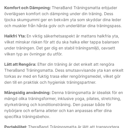
Komfort och Dämpning:
TheraBand Träningsmatta erbjuder
överlägsen komfort och dämpning under din träning. Dess
tjocka skumgummi ger en bekväm yta som skyddar dina leder
och muskler från hårda golv och underlättar dina träningspass.
Halkfri Yta:
En viktig säkerhetsaspekt är mattans halkfria yta,
vilket minskar risken för att du ska halka eller tappa balansen
under träningen. Det ger dig en stabil träningsmiljö, oavsett
vilken typ av övningar du utför.
Lätt att Rengöra:
Efter din träning är det enkelt att rengöra
TheraBand Träningsmatta. Dess smutsavvisande yta kan enkelt
torkas av med en fuktig trasa eller rengöringsmedel, vilket gör
den till en praktisk och hygienisk träningspartner.
Mångsidig användning:
Denna träningsmatta är idealisk för en
mängd olika träningsformer, inklusive yoga, pilates, stretching,
styrketräning och konditionsträning. Den passar både för
nybörjare och erfarna atleter och kan anpassas efter dina
specifika träningsbehov.
Portabilitet:
TheraBand Träningsmatta är lätt att transportera