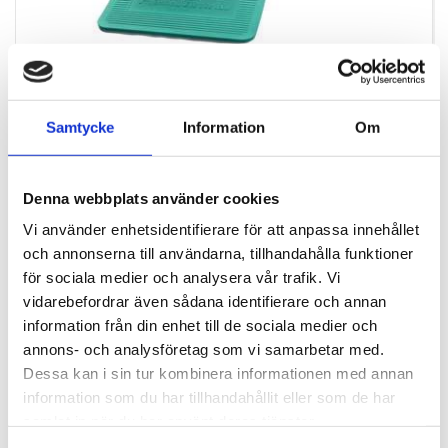
25060
TheraBand träningsmatta grön 100 x 190 x 1,5 cm
Samtycke
Information
Om
SEK 1 299,00
/ St.
SEK 1 039,20 Exkl. moms
Denna webbplats använder cookies
Vi använder enhetsidentifierare för att anpassa innehållet
Lägg i varukorg
och annonserna till användarna, tillhandahålla funktioner
Ej i lager
för sociala medier och analysera vår trafik. Vi
vidarebefordrar även sådana identifierare och annan
information från din enhet till de sociala medier och
annons- och analysföretag som vi samarbetar med.
Dessa kan i sin tur kombinera informationen med annan
information som du har tillhandahållit eller som de har
samlat in när du har använt deras tjänster.